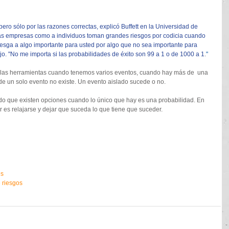
ero sólo por las razones correctas, explicó Buffett en la Universidad de 
a las empresas como a individuos toman grandes riesgos por codicia cuando 
iesga a algo importante para usted por algo que no sea importante para 
ijo. "No me importa si las probabilidades de éxito son 99 a 1 o de 1000 a 1
.
"
e las herramientas cuando tenemos varios eventos, cuando hay más de  una 
de un solo evento no existe. Un evento aislado sucede o no.   
que existen opciones cuando lo único que hay es una probabilidad. En 
es relajarse y dejar que suceda lo que tiene que suceder.  
es
 riesgos 